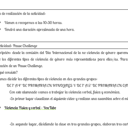
 de realización de la actividad:
Vienen a recogernos a las 10:30 horas.
Tendrá una duración aproximada de una hora.
ctividad: Pause Challenge
ripción: desde la comisión del Día Internacional de la no violencia de género quere
e los diferentes tipos de violencia de género más representativas para ellos/as. Pa
ación de un Pause Challenge.
qué consiste?
mos dividir los diferentes tipos de violencia en dos grandes grupos:
DE 1º A 4º DE PRIMARIA EN HINOJALES Y DE 1º A 5º DE PRIMARIA EN C
Con este alumnado vamos a trabajar la violencia verbal, física y económica.
-En primer lugar visualizan el siguiente video y realizan una asamblea sobre el m
Violencia Física y verbal - YouTube
-En segundo lugar, dividiendo la clase en tres grandes grupos, elaboran tres cart