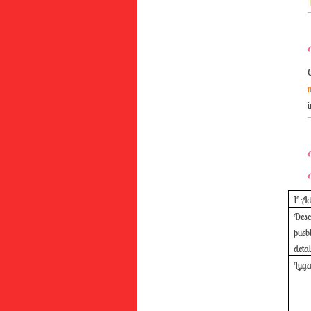
1º A
Desc
pueb
detal
Luga