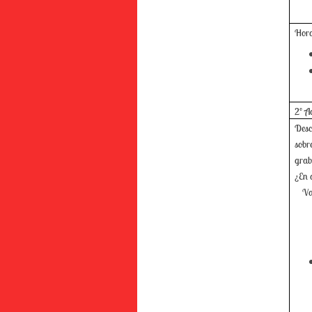
Hora
2º A
Desc
sobr
grab
¿En 
Va