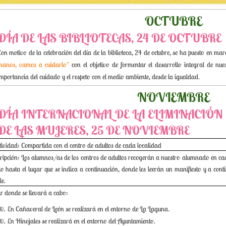
OCTUBRE
DÍA DE LAS BIBLIOTECAS, 24 DE OCTUBRE
Con motivo de la celebración del día de la biblioteca, 24 de octubre, se ha puesto en ma
manos, vamos a cuidarlo"
con el objetivo de formentar el desarrollo integral de nue
importancia del cuidado y el respeto con el medio ambiente, desde la igualdad.
NOVIEMBRE
DÍA INTERNACIONAL DE LA ELIMINACIÓN
DE LAS MUJERES, 25 DE NOVIEMBRE
ctividad: Compartida con el centro de adultos de cada localidad
ripción: Los alumnos/as de los centros de adultos recogerán a nuestro alumnado en cad
lo hasta el lugar que se indica a continuación, donde les leerán un manifiesto y a con
le.
r donde se llevará a cabo:
En Cañaveral de León se realizará en el entorno de La Laguna.
En Hinojales se realizará en el entorno del Ayuntamiento.