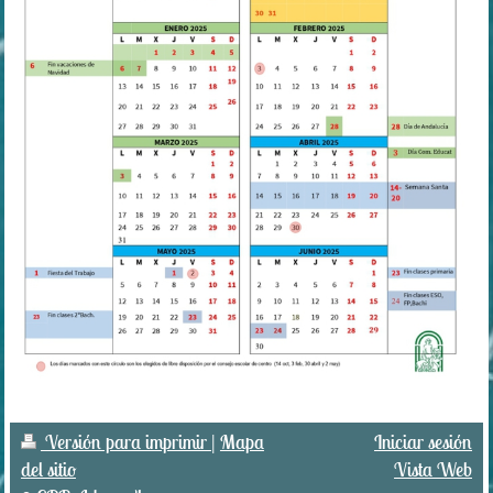
Versión para imprimir
|
Mapa
Iniciar sesión
del sitio
Vista Web