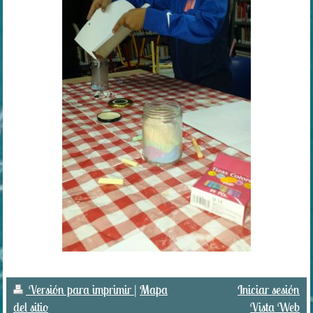
Versión para imprimir
|
Mapa
Iniciar sesión
del sitio
Vista Web