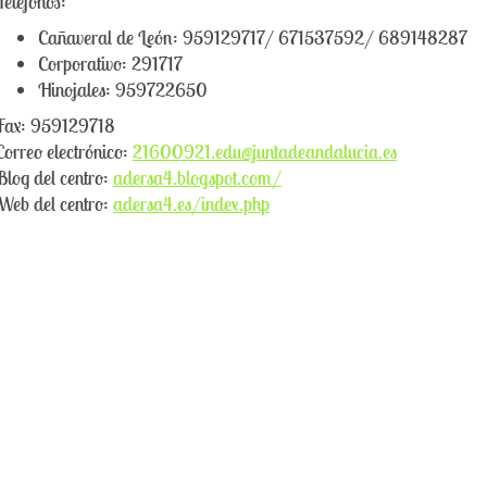
Teléfonos:
Cañaveral de León: 959129717/ 671537592/ 689148287
Corporativo: 291717
Hinojales: 959722650
Fax: 959129718
Correo electrónico:
21600921.edu@juntadeandalucia.es
Blog del centro:
adersa4.blogspot.com/
Web del centro:
adersa4.es/index.php