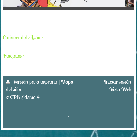
Cañaveral de León
Hinojales
Versión para imprimir
|
Mapa
Iniciar sesión
del sitio
Vista Web
© CPR Adersa 4
↑