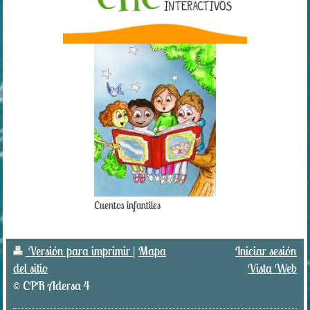
Cuentos infantiles
Versión para imprimir
|
Mapa
Iniciar sesión
del sitio
Vista Web
© CPR Adersa 4